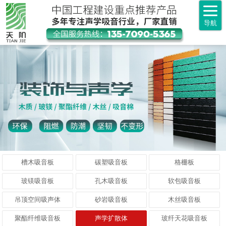
导航
槽木吸音板
碳塑吸音板
格栅板
玻镁吸音板
孔木吸音板
软包吸音板
吊顶空间吸声体
砂岩吸音板
木丝吸音板
聚酯纤维吸音板
声学扩散体
玻纤天花吸音板