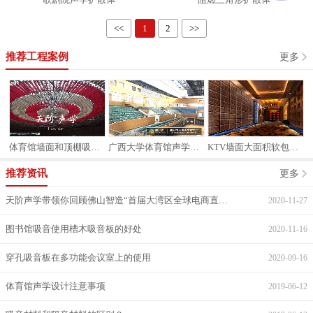
<<
1
2
>>
推荐工程案例
更多
案例
体育馆墙面和顶棚吸音案例
广西大学体育馆声学案例
KTV墙面大面积软包装修
推荐资讯
更多
天阶声学带领你回顾佛山智造“首届大湾区全球电商直采节”
2020-11-27
图书馆吸音使用槽木吸音板的好处
2020-11-16
穿孔吸音板在多功能会议室上的使用
2020-09-16
体育馆声学设计注意事项
2019-06-12