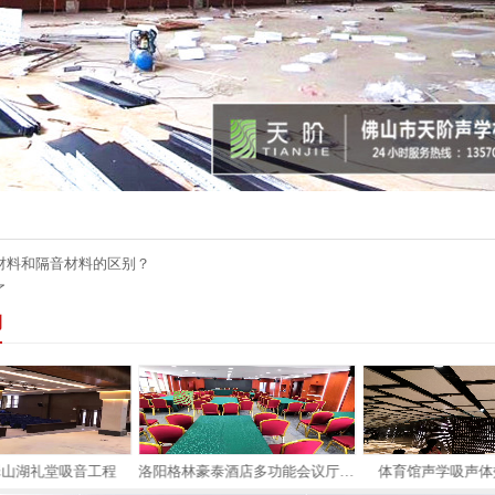
材料和隔音材料的区别？
了
例
翠山湖礼堂吸音工程
洛阳格林豪泰酒店多功能会议厅吸音案例
体育馆声学吸声体