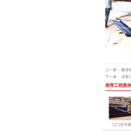
上一条：
吸音
下一条： 没有
推荐工程案
琴房钢琴教室吸音案例
浙江嘉兴大型报告厅声学案例
江门开平