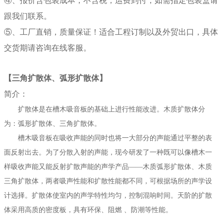
④、报价含包装成本，不含税，运费到付，如需指定包装盒请
跟我们联系。
⑤、工厂直销，质量保证！适合工程订制以及外贸出口，具体
交货期请咨询在线客服。
【三角扩散体、弧形扩散体】
简介：
扩散体是在槽木吸音板的基础上进行性能改进。木质扩散体分
为：弧形扩散体、三角扩散体。
槽木吸音板在吸收声能的同时也将一大部分的声能通过平整的表
面反射出去。为了分散入射的声能，现今研发了一种既可以像槽木一
样吸收声能又能反射扩散声能的声学产品——木质弧形扩散体、木质
三角扩散体，两者吸声性能和扩散性能都不同，可根据场所的声学设
计选择。扩散体使室内的声学特性均匀，控制混响时间。天阶的扩散
体采用高质的密度板，具有环保、阻燃 、防潮等性能。