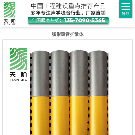
导航
弧形吸音扩散体