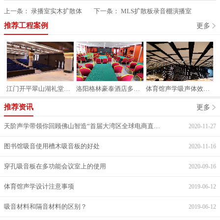
上一条：
录播室实木扩散体
下一条：
MLS扩散板录音棚演播室
推荐工程案例
更多
工程
洛阳格林豪泰酒店多功能会议厅吸音案例
体育馆声学吸声体效果及案例
体育馆墙面和顶棚吸音案例
推荐资讯
更多
天阶声学带领你回顾佛山智造“首届大湾区全球电商直采节”
2020-11-27
图书馆吸音使用槽木吸音板的好处
2020-11-16
穿孔吸音板在多功能会议室上的使用
2020-09-16
体育馆声学设计注意事项
2019-06-12
吸音材料和隔音材料的区别？
2019-06-12