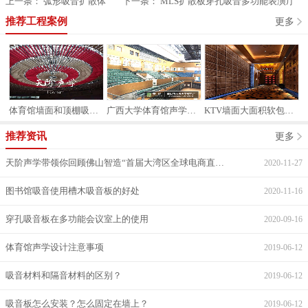
上一条：
弧形吸音扩散体
下一条：
MLS扩散板穿孔吸音多功能表演厅
推荐工程案例
更多
案例
广西大学体育馆声学案例
KTV墙面大面积软包装修
羁押室墙面防撞软包案例
推荐资讯
更多
天阶声学带领你回顾佛山智造“首届大湾区全球电商直采节”
2020-11-27
图书馆吸音使用槽木吸音板的好处
2020-11-16
穿孔吸音板在多功能会议室上的使用
2020-09-16
体育馆声学设计注意事项
2019-06-12
吸音材料和隔音材料的区别？
2019-06-12
吸音板怎么安装？怎么固定在墙上？
2019-06-12