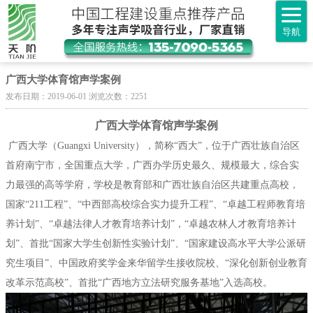
导航
广西大学体育馆声学案例
发布日期：2019-06-01 浏览次数：2251
广西大学体育馆声学案例
广西大学
（Guangxi University），简称“西大”，位于
广西壮族自治区
首府
南宁
市，
全国重点大学
，广西办学历史最久、规模最大，综合实
力最强的高等学府，学校是
教育部
和
广西壮族自治区
共建重点高校，
国家“
211工程
”、“
中西部高校综合实力提升工程
”、“
卓越工程师教育培
养计划
”、“
卓越法律人才教育培养计划
”，“
卓越农林人才教育培养计
划
”、首批“
国家大学生创新性实验计划
”、“
国家建设高水平大学公派研
究生项目
”、
中国政府奖学金来华留学生接收院校
、“深化创新创业教育
改革示范高校”、首批“广西地方立法研究服务基地”入选高校。