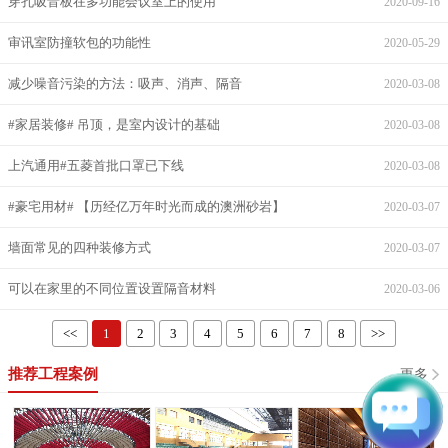
穿孔吸音板在多功能会议室上的使用
2020-09-16
审讯室防撞软包的功能性
2020-05-29
减少噪音污染的方法：吸声、消声、隔音
2020-03-08
#家居装修# 吊顶，是室内设计的基础
2020-03-08
上汽通用#五菱首批口罩已下线
2020-03-08
#豪宅用材# 【历经亿万年时光而成的澳洲砂岩】
2020-03-07
墙面常见的四种装修方式
2020-03-07
可以在家里的不同位置设置隔音材料
2020-03-06
<<
1
2
3
4
5
6
7
8
>>
推荐工程案例
更多