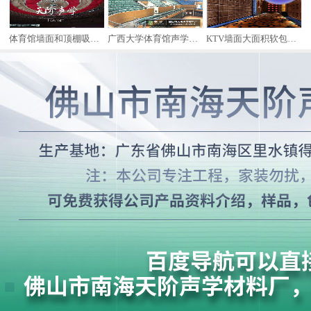
案例
体育馆墙面和顶棚吸音案例
广西大学体育馆声学案例
KTV墙面大面积软包装修