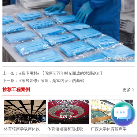
上一条：
#豪宅用材# 【历经亿万年时光而成的澳洲砂岩】
下一条：
#家居装修# 吊顶，是室内设计的基础
推荐工程案例
更多
案例
体育馆声学吸声体效果及案例
体育馆墙面和顶棚吸音案例
广西大学体育馆声学案例