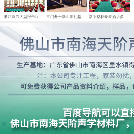
例
浙江嘉兴大型报告厅声学案例
江门开平翠山湖礼堂吸音工程
洛阳格林豪泰酒店多功能会议厅吸音案例