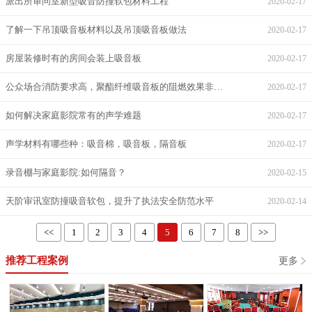
派出所审问室新型吸音防撞软包材料工程
2020-02-17
了解一下吊顶吸音板材料以及吊顶吸音板做法
2020-02-17
房屋装修时有的房间会装上吸音板
2020-02-17
公众场合消防要求高，聚酯纤维吸音板的阻燃效果非常重要
2020-02-17
如何解决家庭影院常有的声学难题
2020-02-17
声学材料有哪些种：吸音棉，吸音板，隔音板
2020-02-17
录音棚与家庭影院:如何隔音？
2020-02-15
天阶审讯室防撞吸音软包，提升了执法安全防范水平
2020-02-14
<<
1
2
3
4
5
6
7
8
>>
推荐工程案例
更多