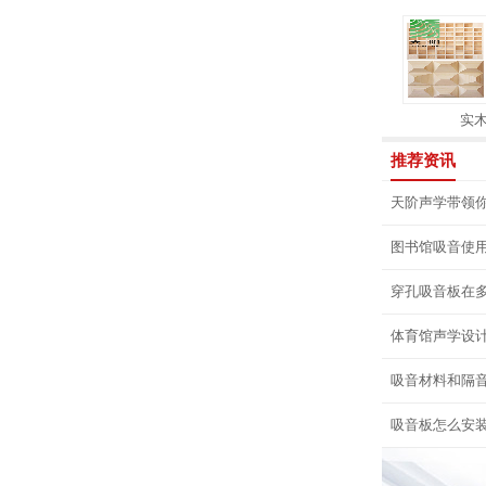
S扩散板穿孔吸音多功能表演厅
微型穿孔吸音板
实
推荐资讯
天阶声学带领你
图书馆吸音使
穿孔吸音板在
体育馆声学设
吸音材料和隔
吸音板怎么安